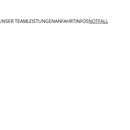
UNSER TEAM
LEISTUNGEN
ANFAHRT
INFOS
NOTFALL
Hier finden Sie Informationen zu 
aufgenommenen Giftstoffen: 